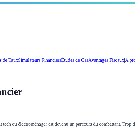
s de Taux
Simulateurs Financiers
Études de Cas
Avantages Fiscaux
|
A pr
ncier
t tech ou électroménager est devenu un parcours du combattant. Trop de 