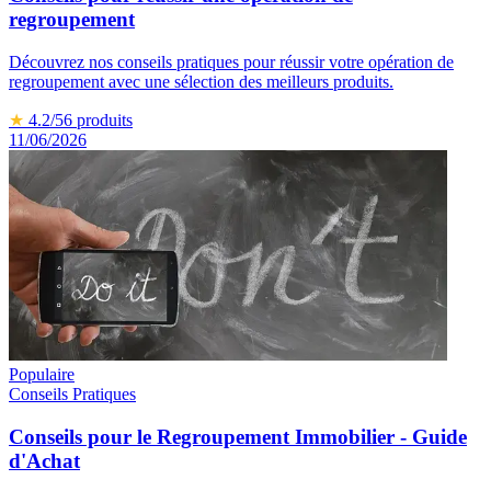
regroupement
Découvrez nos conseils pratiques pour réussir votre opération de
regroupement avec une sélection des meilleurs produits.
★
4.2
/5
6
produits
11/06/2026
Populaire
Conseils Pratiques
Conseils pour le Regroupement Immobilier - Guide
d'Achat