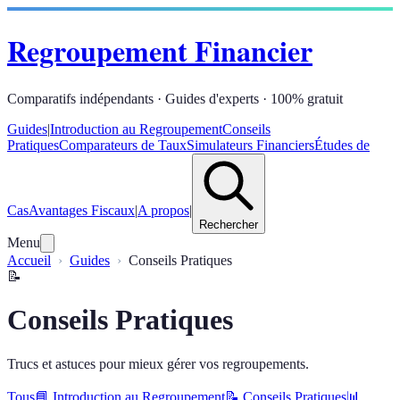
Regroupement Financier
Comparatifs indépendants · Guides d'experts · 100% gratuit
Guides
|
Introduction au Regroupement
Conseils
Pratiques
Comparateurs de Taux
Simulateurs Financiers
Études de
Cas
Avantages Fiscaux
|
A propos
|
Rechercher
Menu
Accueil
Guides
Conseils Pratiques
📝
Conseils Pratiques
Trucs et astuces pour mieux gérer vos regroupements.
Tous
📘
Introduction au Regroupement
📝
Conseils Pratiques
📊