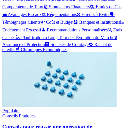
Comparateurs de Taux
🔢
Simulateurs Financiers
📚
Études de Cas
💼
Avantages Fiscaux
⚖️
Réglementations
❌
Erreurs à Éviter
🗣️
Témoignages Clients
💸
Coût et Budget
🏦
Banques et Institutions
📉
Endettement Excessif
👤
Recommandations Personnalisées
🔍
Frais
Cachés
🚀
Planification à Long Terme
📈
Évolution du Marché
🔒
Assurance et Protection
🏢
Sociétés de Courtage
🔁
Rachat de
Crédits
📰
Chroniques Économiques
Populaire
Conseils Pratiques
Conseils pour réussir une opération de