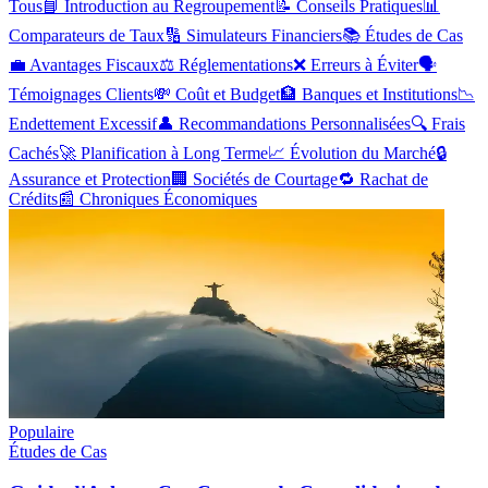
Tous
📘
Introduction au Regroupement
📝
Conseils Pratiques
📊
Comparateurs de Taux
🔢
Simulateurs Financiers
📚
Études de Cas
💼
Avantages Fiscaux
⚖️
Réglementations
❌
Erreurs à Éviter
🗣️
Témoignages Clients
💸
Coût et Budget
🏦
Banques et Institutions
📉
Endettement Excessif
👤
Recommandations Personnalisées
🔍
Frais
Cachés
🚀
Planification à Long Terme
📈
Évolution du Marché
🔒
Assurance et Protection
🏢
Sociétés de Courtage
🔁
Rachat de
Crédits
📰
Chroniques Économiques
Populaire
Études de Cas