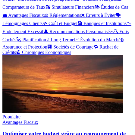
Comparateurs de Taux
🔢
Simulateurs Financiers
📚
Études de Cas
💼
Avantages Fiscaux
⚖️
Réglementations
❌
Erreurs à Éviter
🗣️
Témoignages Clients
💸
Coût et Budget
🏦
Banques et Institutions
📉
Endettement Excessif
👤
Recommandations Personnalisées
🔍
Frais
Cachés
🚀
Planification à Long Terme
📈
Évolution du Marché
🔒
Assurance et Protection
🏢
Sociétés de Courtage
🔁
Rachat de
Crédits
📰
Chroniques Économiques
Populaire
Avantages Fiscaux
Optimiser votre budget grâce au regroupement de