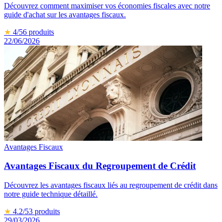
Découvrez comment maximiser vos économies fiscales avec notre
guide d'achat sur les avantages fiscaux.
★
4
/5
6
produits
22/06/2026
Avantages Fiscaux
Avantages Fiscaux du Regroupement de Crédit
Découvrez les avantages fiscaux liés au regroupement de crédit dans
notre guide technique détaillé.
★
4.2
/5
3
produits
29/03/2026