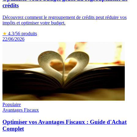
crédits
Découvrez comment le regroupement de crédits peut réduire vos
impôts et optimiser votre budget.
★
4.3
/5
6
produits
22/06/2026
Populaire
Avantages Fiscaux
Optimiser vos Avantages Fiscaux : Guide d'Achat
Complet