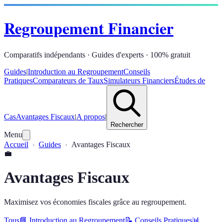
Regroupement Financier
Comparatifs indépendants · Guides d'experts · 100% gratuit
Guides
|
Introduction au Regroupement
Conseils
Pratiques
Comparateurs de Taux
Simulateurs Financiers
Études de
Cas
Avantages Fiscaux
|
A propos
|
Rechercher
Menu
Accueil
Guides
Avantages Fiscaux
💼
Avantages Fiscaux
Maximisez vos économies fiscales grâce au regroupement.
Tous
📘
Introduction au Regroupement
📝
Conseils Pratiques
📊