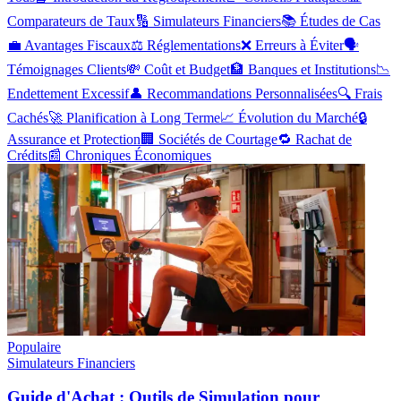
Comparateurs de Taux
🔢
Simulateurs Financiers
📚
Études de Cas
💼
Avantages Fiscaux
⚖️
Réglementations
❌
Erreurs à Éviter
🗣️
Témoignages Clients
💸
Coût et Budget
🏦
Banques et Institutions
📉
Endettement Excessif
👤
Recommandations Personnalisées
🔍
Frais
Cachés
🚀
Planification à Long Terme
📈
Évolution du Marché
🔒
Assurance et Protection
🏢
Sociétés de Courtage
🔁
Rachat de
Crédits
📰
Chroniques Économiques
Populaire
Simulateurs Financiers
Guide d'Achat : Outils de Simulation pour