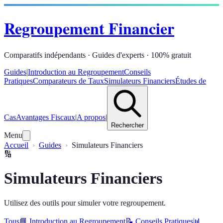
Regroupement Financier
Comparatifs indépendants · Guides d'experts · 100% gratuit
Guides
|
Introduction au Regroupement
Conseils
Pratiques
Comparateurs de Taux
Simulateurs Financiers
Études de
Cas
Avantages Fiscaux
|
A propos
|
Rechercher
Menu
Accueil
Guides
Simulateurs Financiers
🔢
Simulateurs Financiers
Utilisez des outils pour simuler votre regroupement.
Tous
📘
Introduction au Regroupement
📝
Conseils Pratiques
📊