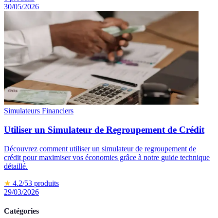
30/05/2026
Simulateurs Financiers
Utiliser un Simulateur de Regroupement de Crédit
Découvrez comment utiliser un simulateur de regroupement de
crédit pour maximiser vos économies grâce à notre guide technique
détaillé.
★
4.2
/5
3
produits
29/03/2026
Catégories