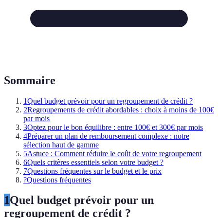
Sommaire
1
Quel budget prévoir pour un regroupement de crédit ?
2
Regroupements de crédit abordables : choix à moins de 100€
par mois
3
Optez pour le bon équilibre : entre 100€ et 300€ par mois
4
Préparer un plan de remboursement complexe : notre
sélection haut de gamme
5
Astuce : Comment réduire le coût de votre regroupement
6
Quels critères essentiels selon votre budget ?
7
Questions fréquentes sur le budget et le prix
?
Questions fréquentes
1
Quel budget prévoir pour un
regroupement de crédit ?